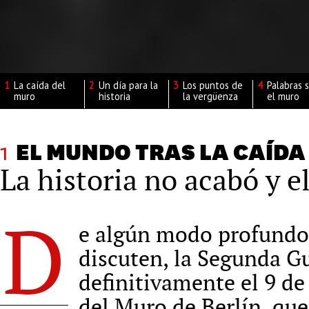
1
La caída del
2
Un día para la
3
Los puntos de
4
Palabras 
muro
historia
la vergüenza
el muro
1
EL MUNDO TRAS LA CAÍDA
La historia no acabó y e
D
e algún modo profundo 
discuten, la Segunda G
definitivamente el 9 de
del Muro de Berlín, que