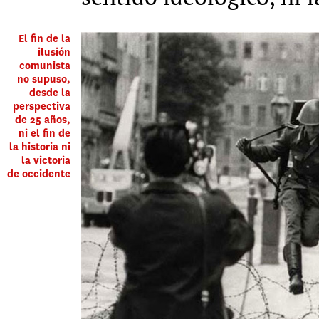
El fin de la
ilusión
comunista
no supuso,
desde la
perspectiva
de 25 años,
ni el fin de
la historia ni
la victoria
de occidente